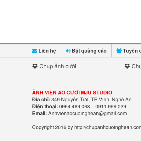
Liên hệ
Đặt quảng cáo
Tuyển 
Chụp ảnh cưới
Chụ
ẢNH VIỆN ÁO CƯỚI MJU STUDIO
Địa chỉ:
349 Nguyễn Trãi, TP Vinh, Nghệ An
Điện thoại:
0964.469.068 – 0911.999.029
Email:
Anhvienaocuoinghean@gmail.com
Copyright 2016 by http://chupanhcuoinghean.co