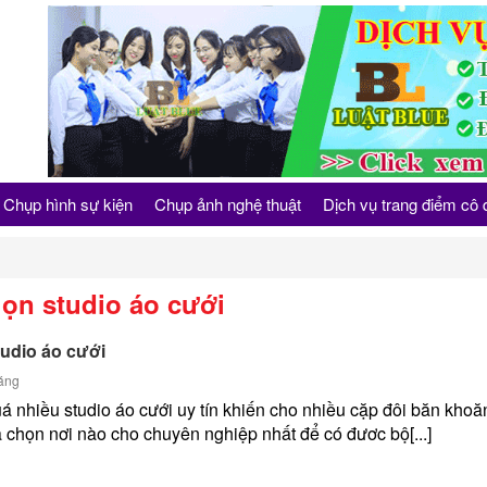
Chụp hình sự kiện
Chụp ảnh nghệ thuật
Dịch vụ trang điểm cô 
ọn studio áo cưới
udio áo cưới
áng
á nhiều studio áo cưới uy tín khiến cho nhiều cặp đôi băn khoă
 chọn nơi nào cho chuyên nghiệp nhất để có đươc bộ[...]